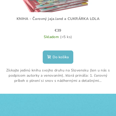
KNIHA - Čarovný jaja.land a CUKRÁRKA LOLA
€39
Skladom
(>5 ks)
Do košíka
Získajte jedinú knihu svojho druhu na Slovensku (len u nás s
podpisom autorky a venovaním), ktorá prináša: 1. čarovný
príbeh o plnení si snov s nádhernými a detailnými...
Z
á
p