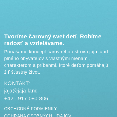
ä
t
i
e
Tvoríme čarovný svet detí. Robíme
radosť a vzdelávame.
Prinášame koncept čarovného ostrova jaja.land
plného obyvateľov s vlastnými menami,
charakterom a príbehmi, ktoré deťom pomáhajú
žiť šťastný život.
KONTAKT:
jaja@jaja.land
+421 917 080 806
OBCHODNÉ PODMIENKY
OCHRANA OSOBNÝCH ÚDAJOV