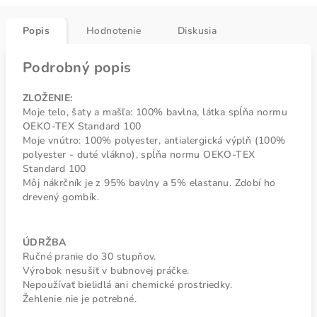
Popis
Hodnotenie
Diskusia
Podrobný popis
ZLOŽENIE:
Moje telo, šaty a mašľa: 100% bavlna, látka spĺňa normu
OEKO-TEX Standard 100
Moje vnútro: 100% polyester, antialergická výplň (100%
polyester - duté vlákno), spĺňa normu OEKO-TEX
Standard 100
Môj nákrčník je z 95% bavlny a 5% elastanu. Zdobí ho
drevený gombík.
ÚDRŽBA
Ručné pranie do 30 stupňov.
Výrobok nesušiť v bubnovej práčke.
Nepoužívať bielidlá ani chemické prostriedky.
Žehlenie nie je potrebné.