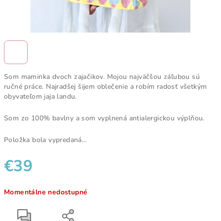
Som maminka dvoch zajačikov. Mojou najväčšou záľubou sú
ručné práce. Najradšej šijem oblečenie a robím radosť všetkým
obyvateľom jaja landu.
Som zo 100% bavlny a som vyplnená antialergickou výplňou.
Položka bola vypredaná…
€39
Jednotková
Momentálne nedostupné
cena: