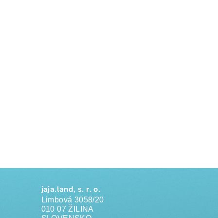
jaja.land, s. r. o.
Limbová 3058/20
010 07 ŽILINA