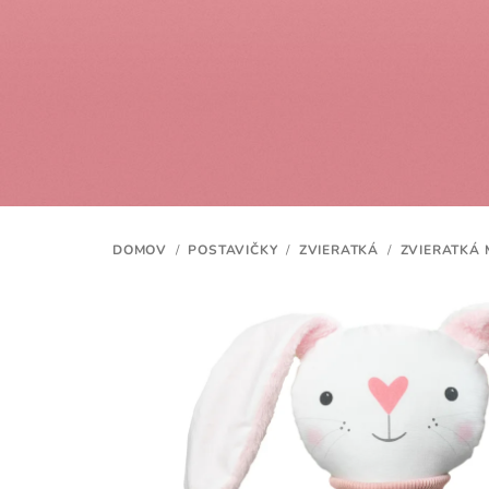
Prejsť
na
obsah
DOMOV
/
POSTAVIČKY
/
ZVIERATKÁ
/
ZVIERATKÁ 