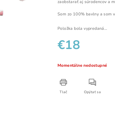
zaobstarať aj súrodencov a 
z
5
Som zo 100% bavlny a som vy
hviezdičiek.
Položka bola vypredaná…
€18
Jednotková
cena:
Momentálne nedostupné
Tlač
Opýtať sa