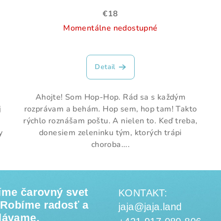
€18
Momentálne nedostupné
Detail
Ahojte! Som Hop-Hop. Rád sa s každým
j
rozprávam a behám. Hop sem, hop tam! Takto
rýchlo roznášam poštu. A nielen to. Keď treba,
y
donesiem zeleninku tým, ktorých trápi
choroba....
íme čarovný svet
KONTAKT:
. Robíme radosť a
jaja@jaja.land
lávame.