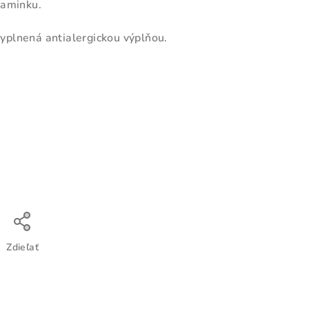
maminku.
plnená antialergickou výplňou.
Zdieľať