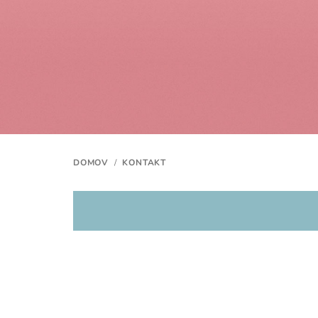
Prejsť
na
obsah
DOMOV
/
KONTAKT