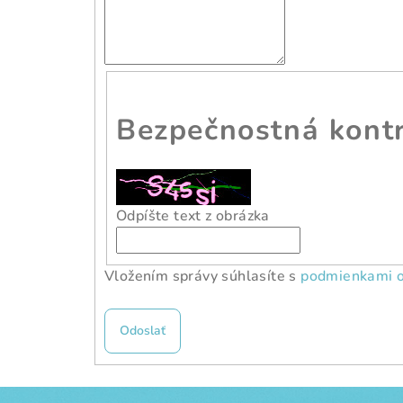
Bezpečnostná kont
Odpíšte text z obrázka
Vložením správy súhlasíte s
podmienkami o
Odoslať
Z