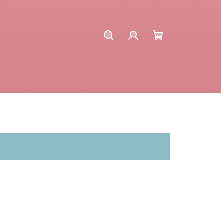
Hľadať
Prihlásenie
Nákupný
košík