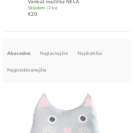
Vankúš mačička NELA
Skladom
(2 ks)
€20
R
a
Abecedne
Najlacnejšie
Najdrahšie
d
e
Najpredávanejšie
n
i
V
e
ý
p
p
r
i
o
s
d
p