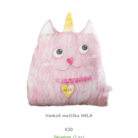
Vankúš mačička NELA
€20
Skladom
(2 ks)