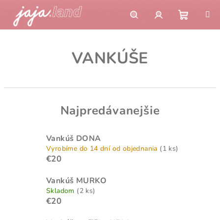
Prejsť
na
obsah
Nákupn
Hľadať
Prihlásenie
VANKÚŠE
košík
Najpredávanejšie
Vankúš DONA
Vyrobíme do 14 dní od objednania
(1 ks)
€20
Vankúš MURKO
Skladom
(2 ks)
€20