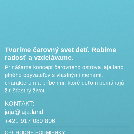
p
ä
t
i
e
Tvoríme čarovný svet detí. Robíme
radosť a vzdelávame.
Prinášame koncept čarovného ostrova jaja.land
plného obyvateľov s vlastnými menami,
charakterom a príbehmi, ktoré deťom pomáhajú
žiť šťastný život.
KONTAKT:
jaja@jaja.land
+421 917 080 806
OBCHODNÉ PODMIENKY