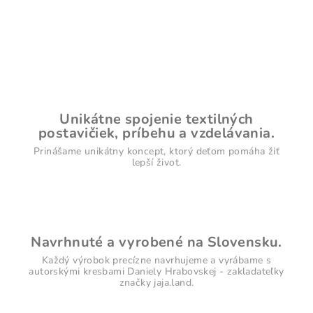
O
v
l
á
d
a
c
i
Unikátne spojenie textilných
e
postavičiek, príbehu a vzdelávania.
p
Prinášame unikátny koncept, ktorý deťom pomáha žiť
r
lepší život.
v
k
y
v
ý
Navrhnuté a vyrobené na Slovensku.
p
Každý výrobok precízne navrhujeme a vyrábame s
i
autorskými kresbami Daniely Hrabovskej - zakladateľky
značky jaja.land.
s
u