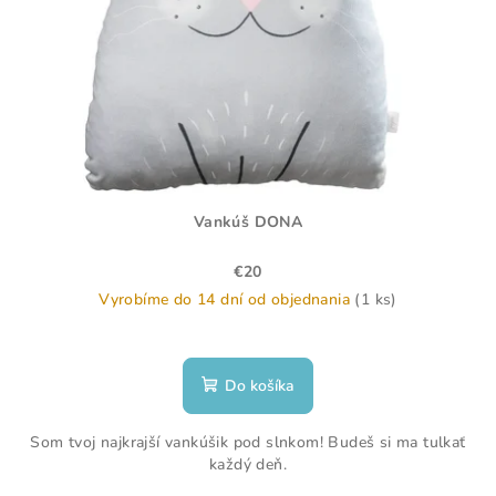
u
r
k
o
t
d
o
u
v
k
t
o
Vankúš DONA
v
€20
Vyrobíme do 14 dní od objednania
(1 ks)
Do košíka
Som tvoj najkrajší vankúšik pod slnkom! Budeš si ma tulkať
každý deň.