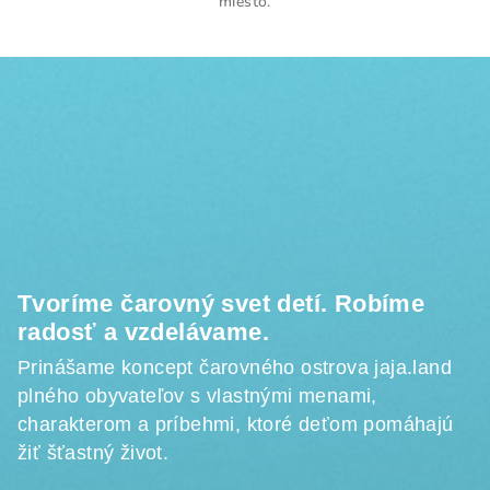
miesto.
Z
á
p
ä
t
i
e
Tvoríme čarovný svet detí. Robíme
radosť a vzdelávame.
Prinášame koncept čarovného ostrova jaja.land
plného obyvateľov s vlastnými menami,
charakterom a príbehmi, ktoré deťom pomáhajú
žiť šťastný život.