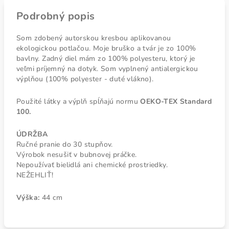
Podrobný popis
Som zdobený autorskou kresbou aplikovanou
ekologickou potlačou. Moje bruško a tvár je zo 100%
bavlny. Zadný diel mám zo 100% polyesteru, ktorý je
veľmi príjemný na dotyk. Som vyplnený antialergickou
výplňou (100% polyester - duté vlákno).
Použité látky a výplň spĺňajú normu
OEKO-TEX Standard
100.
ÚDRŽBA
Ručné pranie do 30 stupňov.
Výrobok nesušiť v bubnovej práčke.
Nepoužívať bielidlá ani chemické prostriedky.
NEŽEHLIŤ!
Výška:
44 cm