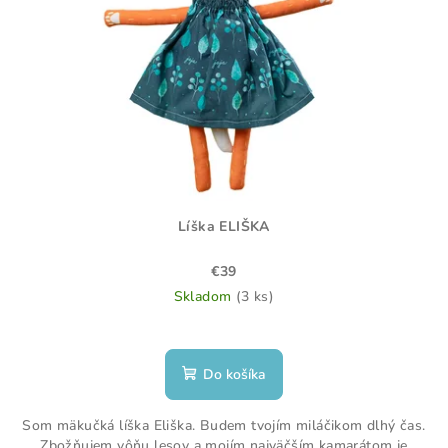
Líška ELIŠKA
€39
Skladom
(3 ks)
Priemerné
hodnotenie
produktu
Do košíka
je
5,0
Som mäkučká líška Eliška. Budem tvojím miláčikom dlhý čas.
z
Zbožňujem vôňu lesov a mojím najväčším kamarátom je