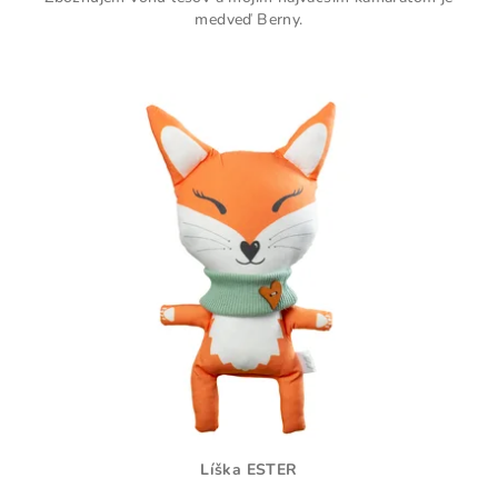
5
medveď Berny.
hviezdičiek.
Líška ESTER