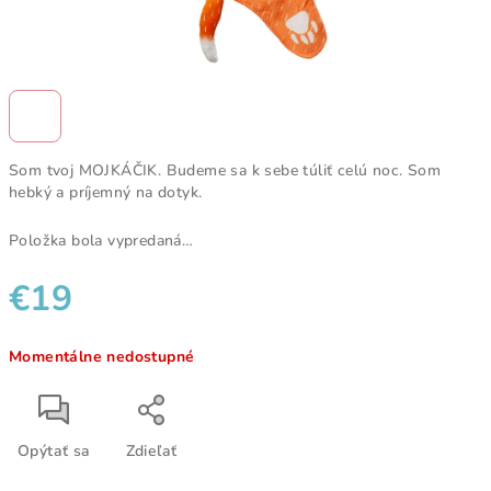
Som tvoj MOJKÁČIK. Budeme sa k sebe túliť celú noc. Som
hebký a príjemný na dotyk.
Položka bola vypredaná…
€19
Jednotková
Momentálne nedostupné
cena:
Opýtať sa
Zdieľať