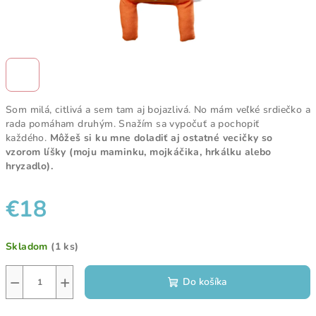
Som milá, citlivá a sem tam aj bojazlivá. No mám veľké srdiečko a
rada pomáham druhým. Snažím sa vypočuť a pochopiť
každého.
Môžeš si ku mne doladiť aj ostatné vecičky so
vzorom líšky (moju maminku, mojkáčika, hrkálku alebo
hryzadlo).
€18
Jednotková
Skladom
(1 ks)
cena:
−
+
Do košíka