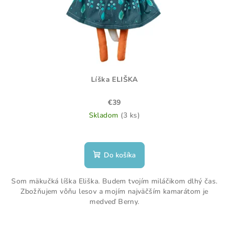
Líška ELIŠKA
€39
Skladom
(3 ks)
Priemerné
hodnotenie
produktu
Do košíka
je
5,0
Som mäkučká líška Eliška. Budem tvojím miláčikom dlhý čas.
z
Zbožňujem vôňu lesov a mojím najväčším kamarátom je
5
medveď Berny.
hviezdičiek.