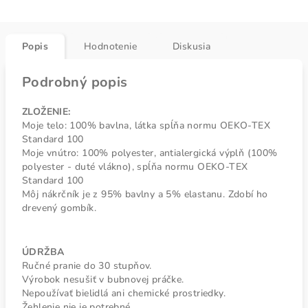
Popis
Hodnotenie
Diskusia
Podrobný popis
ZLOŽENIE:
Moje telo: 100% bavlna, látka spĺňa normu OEKO-TEX
Standard 100
Moje vnútro: 100% polyester, antialergická výplň (100%
polyester - duté vlákno), spĺňa normu OEKO-TEX
Standard 100
Môj nákrčník je z 95% bavlny a 5% elastanu. Zdobí ho
drevený gombík.
ÚDRŽBA
Ručné pranie do 30 stupňov.
Výrobok nesušiť v bubnovej práčke.
Nepoužívať bielidlá ani chemické prostriedky.
Žehlenie nie je potrebné.