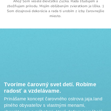
Ahoj! Som veselé dievčatko Zuzka. Rada študujem a
zbožňujem prírodu. Mojím obľúbeným zvieratkom je líška. :)
Som dizajnová dekorácia a rada ti urobím z izby čarovnejšie
miesto.
Z
á
p
ä
t
i
e
Tvoríme čarovný svet detí. Robíme
radosť a vzdelávame.
Prinášame koncept čarovného ostrova jaja.land
plného obyvateľov s vlastnými menami,