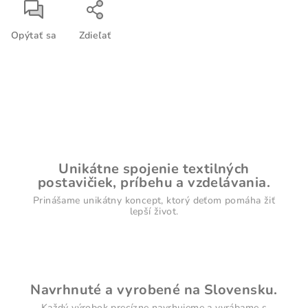
Opýtať sa
Zdieľať
Unikátne spojenie textilných
postavičiek, príbehu a vzdelávania.
Prinášame unikátny koncept, ktorý deťom pomáha žiť
lepší život.
Navrhnuté a vyrobené na Slovensku.
Každý výrobok precízne navrhujeme a vyrábame s