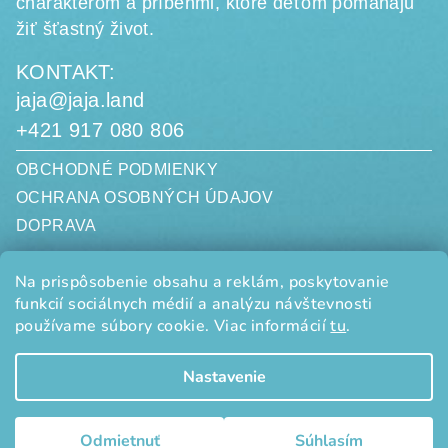
charakterom a príbehmi, ktoré deťom pomáhajú
žiť šťastný život.
KONTAKT:
jaja@jaja.land
+421 917 080 806
OBCHODNÉ PODMIENKY
OCHRANA OSOBNÝCH ÚDAJOV
DOPRAVA
jaja.land, s. r. o.
Na prispôsobenie obsahu a reklám, poskytovanie
Limbová 3058/20
funkcií sociálnych médií a analýzu návštevnosti
010 07 ŽILINA
SLOVENSKO
používame súbory cookie. Viac informácií
tu
.
IČO: 50834185
DIČ: 2120501009
Nastavenie
Copyright 2026
jaja.land
. Všetky práva vyhradené.
Upraviť
nastavenie cookies
Odmietnuť
Súhlasím