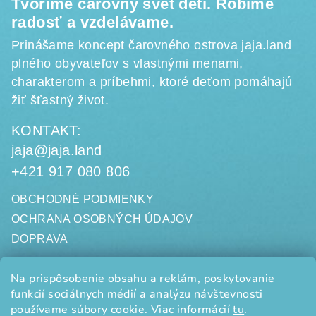
Tvoríme čarovný svet detí. Robíme
radosť a vzdelávame.
Prinášame koncept čarovného ostrova jaja.land
plného obyvateľov s vlastnými menami,
charakterom a príbehmi, ktoré deťom pomáhajú
žiť šťastný život.
KONTAKT:
jaja@jaja.land
+421 917 080 806
OBCHODNÉ PODMIENKY
OCHRANA OSOBNÝCH ÚDAJOV
DOPRAVA
jaja.land, s. r. o.
Na prispôsobenie obsahu a reklám, poskytovanie
Limbová 3058/20
funkcií sociálnych médií a analýzu návštevnosti
010 07 ŽILINA
SLOVENSKO
používame súbory cookie. Viac informácií
tu
.