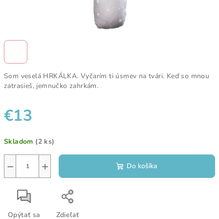
Som veselá HRKÁLKA. Vyčarím ti úsmev na tvári. Keď so mnou
zatrasieš, jemnučko zahrkám.
€13
Jednotková
Skladom
(2 ks)
cena:
−
+
Do košíka
Opýtať sa
Zdieľať