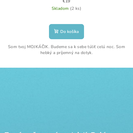
€19
Skladom
(2 ks)
Priemerné
hodnotenie
produktu
Do košíka
je
5,0
Som tvoj MOJKÁČIK. Budeme sa k sebe túliť celú noc. Som
z
hebký a príjemný na dotyk.
5
hviezdičiek.
Z
á
p
ä
t
i
e