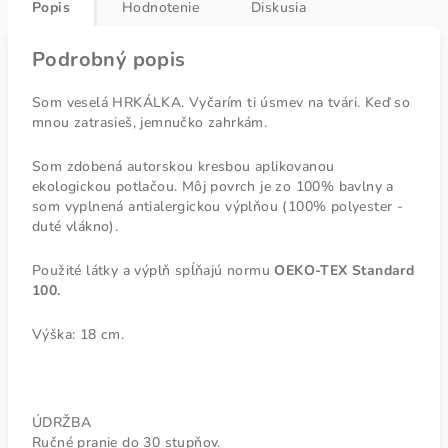
Popis
Hodnotenie
Diskusia
Podrobný popis
Som veselá HRKÁLKA. Vyčarím ti úsmev na tvári. Keď so
mnou zatrasieš, jemnučko zahrkám.
Som zdobená autorskou kresbou aplikovanou
ekologickou potlačou. Môj povrch je zo 100% bavlny a
som vyplnená antialergickou výplňou (100% polyester -
duté vlákno).
Použité látky a výplň spĺňajú normu
OEKO-TEX Standard
100.
Výška: 18 cm.
ÚDRŽBA
Ručné pranie do 30 stupňov.