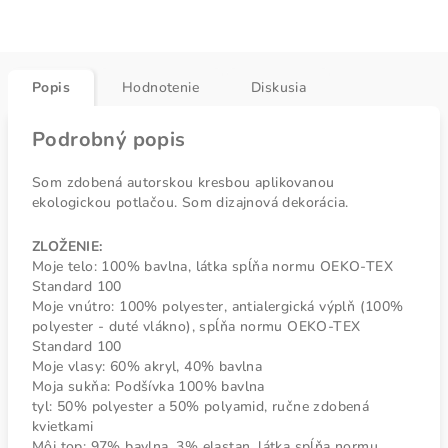
Popis
Hodnotenie
Diskusia
Podrobný popis
Som zdobená autorskou kresbou aplikovanou
ekologickou potlačou. Som dizajnová dekorácia.
ZLOŽENIE:
Moje telo: 100% bavlna, látka spĺňa normu OEKO-TEX
Standard 100
Moje vnútro: 100% polyester, antialergická výplň (100%
polyester - duté vlákno), spĺňa normu OEKO-TEX
Standard 100
Moje vlasy: 60% akryl, 40% bavlna
Moja sukňa: Podšívka 100% bavlna
tyl: 50% polyester a 50% polyamid, ručne zdobená
kvietkami
Môj top: 97% bavlna, 3% elastan, látka spĺňa normu