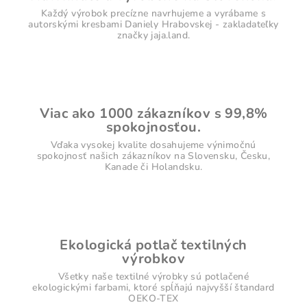
Každý výrobok precízne navrhujeme a vyrábame s
autorskými kresbami Daniely Hrabovskej - zakladateľky
značky jaja.land.
Viac ako 1000 zákazníkov s 99,8%
spokojnosťou.
Vďaka vysokej kvalite dosahujeme výnimočnú
spokojnosť našich zákazníkov na Slovensku, Česku,
Kanade či Holandsku.
Ekologická potlač textilných
výrobkov
Všetky naše textilné výrobky sú potlačené
ekologickými farbami, ktoré spĺňajú najvyšší štandard
OEKO-TEX