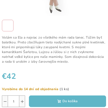
Volám sa Ela a najviac zo všetkého mám rada tanec. Túžim byť
baletkou. Preto zbožňujem tieto nadýchané sukne plné kvetiniek,
ktoré mi pripomínajú lúky zasypané kvetmi. S mojimi
kamarátkami Šarlotou, Lujzou a Júliou si z nich zvykneme
natrhať veľké kytice pre naše maminky. Som dizajnová dekorácia
a rada ti urobím z izby čarovnejšie miesto.
€42
Jednotková
Vyrobíme do 14 dní od objednania
(1 ks)
cena:
−
+
Do košíka