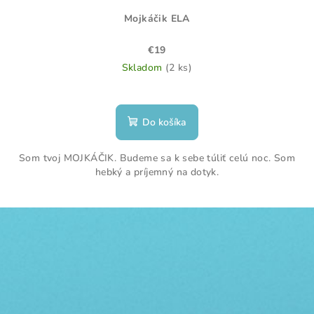
Mojkáčik ELA
€19
Skladom
(2 ks)
Priemerné
hodnotenie
produktu
Do košíka
je
5,0
Som tvoj MOJKÁČIK. Budeme sa k sebe túliť celú noc. Som
z
hebký a príjemný na dotyk.
5
hviezdičiek.
Z
á
p
ä
t