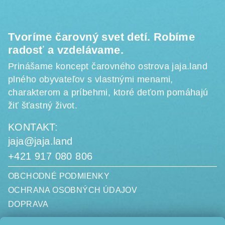
i
e
Tvoríme čarovný svet detí. Robíme
radosť a vzdelávame.
Prinášame koncept čarovného ostrova jaja.land
plného obyvateľov s vlastnými menami,
charakterom a príbehmi, ktoré deťom pomáhajú
žiť šťastný život.
KONTAKT:
jaja@jaja.land
+421 917 080 806
OBCHODNÉ PODMIENKY
OCHRANA OSOBNÝCH ÚDAJOV
DOPRAVA
jaja.land, s. r. o.