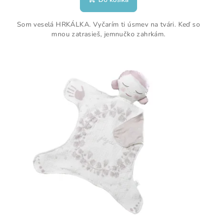
Som veselá HRKÁLKA. Vyčarím ti úsmev na tvári. Keď so
mnou zatrasieš, jemnučko zahrkám.