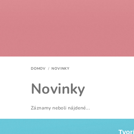
Prejsť
na
obsah
DOMOV
/
NOVINKY
Novinky
Záznamy neboli nájdené...
Z
Tvor