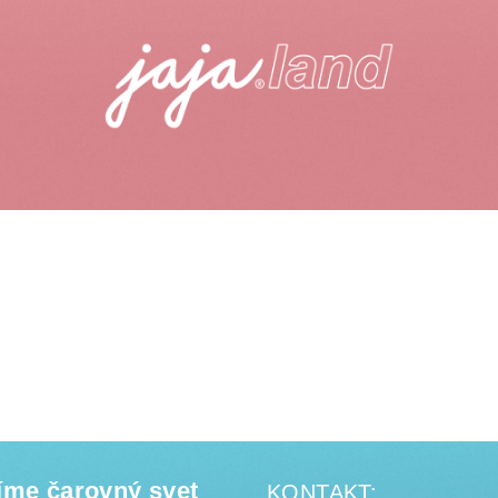
íme čarovný svet
KONTAKT: