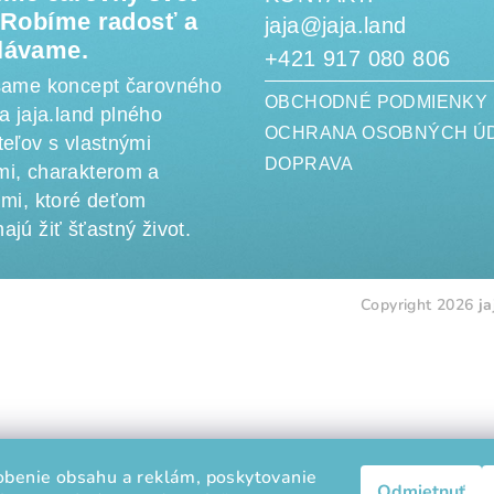
. Robíme radosť a
jaja@jaja.land
lávame.
+421 917 080 806
šame koncept čarovného
OBCHODNÉ PODMIENKY
a jaja.land plného
OCHRANA OSOBNÝCH Ú
eľov s vlastnými
DOPRAVA
i, charakterom a
hmi, ktoré deťom
jú žiť šťastný život.
Copyright 2026
ja
obenie obsahu a reklám, poskytovanie
Odmietnuť