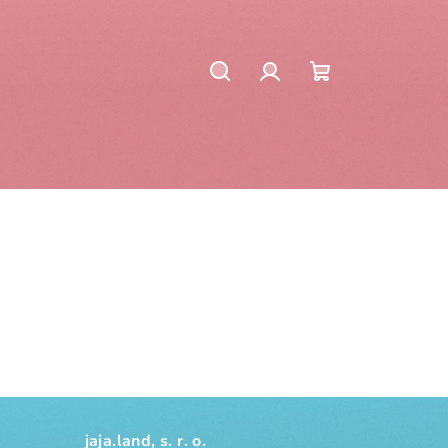
Hľadať
Prihlásenie
Nákupný
košík
jaja.land, s. r. o.