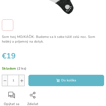
Som tvoj MOJKÁČIK. Budeme sa k sebe túliť celú noc. Som
hebký a príjemný na dotyk.
€19
Jednotková
Skladom
(2 ks)
cena:
−
+
Do košíka
Opýtať sa
Zdieľať