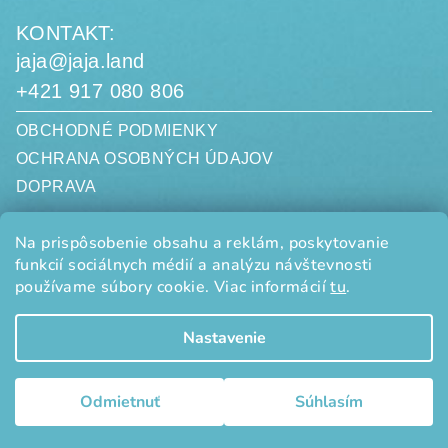
KONTAKT:
jaja@jaja.land
+421 917 080 806
OBCHODNÉ PODMIENKY
OCHRANA OSOBNÝCH ÚDAJOV
DOPRAVA
jaja.land, s. r. o.
Na prispôsobenie obsahu a reklám, poskytovanie
Limbová 3058/20
funkcií sociálnych médií a analýzu návštevnosti
010 07 ŽILINA
SLOVENSKO
používame súbory cookie. Viac informácií
tu
.
IČO: 50834185
DIČ: 2120501009
Nastavenie
Copyright 2026
jaja.land
. Všetky práva vyhradené.
Upraviť
nastavenie cookies
Odmietnuť
Súhlasím
Vytvoril Shoptet