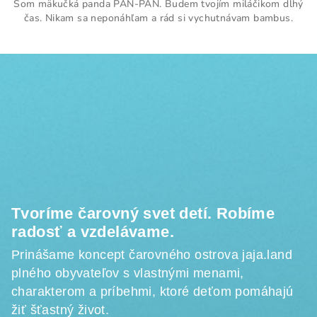
Som mäkučká panda PAN-PAN. Budem tvojím miláčikom dlhý
čas. Nikam sa neponáhľam a rád si vychutnávam bambus.
Z
á
p
ä
t
i
e
Tvoríme čarovný svet detí. Robíme
radosť a vzdelávame.
Prinášame koncept čarovného ostrova jaja.land
plného obyvateľov s vlastnými menami,
charakterom a príbehmi, ktoré deťom pomáhajú
žiť šťastný život.