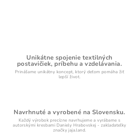
Unikátne spojenie textilných
postavičiek, príbehu a vzdelávania.
Prinášame unikátny koncept, ktorý deťom pomáha žiť
lepší život.
Navrhnuté a vyrobené na Slovensku.
Každý výrobok precízne navrhujeme a vyrábame s
autorskými kresbami Daniely Hrabovskej - zakladateľky
značky jaja.land.