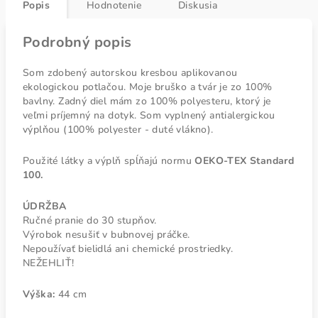
Popis
Hodnotenie
Diskusia
Podrobný popis
Som zdobený autorskou kresbou aplikovanou
ekologickou potlačou. Moje bruško a tvár je zo 100%
bavlny. Zadný diel mám zo 100% polyesteru, ktorý je
veľmi príjemný na dotyk. Som vyplnený antialergickou
výplňou (100% polyester - duté vlákno).
Použité látky a výplň spĺňajú normu
OEKO-TEX Standard
100.
ÚDRŽBA
Ručné pranie do 30 stupňov.
Výrobok nesušiť v bubnovej práčke.
Nepoužívať bielidlá ani chemické prostriedky.
NEŽEHLIŤ!
Výška:
44 cm