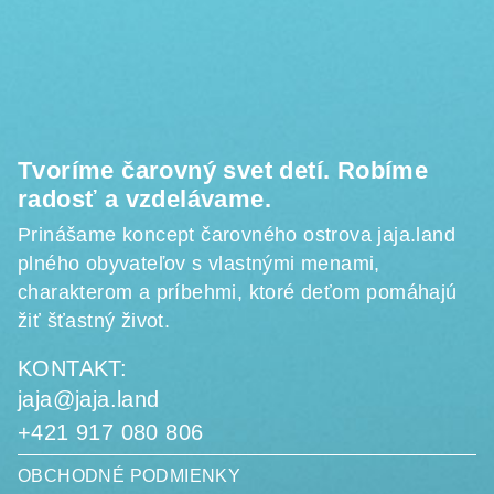
ä
t
i
e
Tvoríme čarovný svet detí. Robíme
radosť a vzdelávame.
Prinášame koncept čarovného ostrova jaja.land
plného obyvateľov s vlastnými menami,
charakterom a príbehmi, ktoré deťom pomáhajú
žiť šťastný život.
KONTAKT:
jaja@jaja.land
+421 917 080 806
OBCHODNÉ PODMIENKY