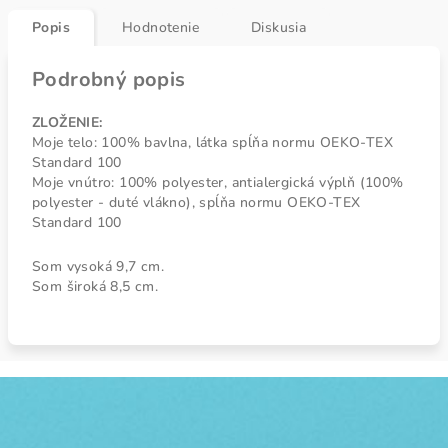
Popis
Hodnotenie
Diskusia
Podrobný popis
ZLOŽENIE:
Moje telo: 100% bavlna, látka spĺňa normu OEKO-TEX
Standard 100
Moje vnútro: 100% polyester, antialergická výplň (100%
polyester - duté vlákno), spĺňa normu OEKO-TEX
Standard 100
Som vysoká 9,7 cm.
Som široká 8,5 cm.
Z
á
p