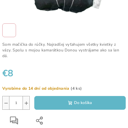
Som mačička do rúčky. Najradšej vyťahujem všetky kvietky z
vázy. Spolu s mojou kamarátkou Donou vystrájame ako sa len
dá.
€8
Jednotková
Vyrobíme do 14 dní od objednania
(4 ks)
cena:
−
+
Do košíka