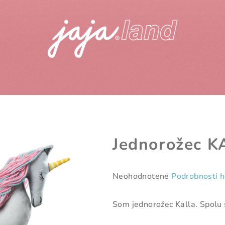
Jednorožec 
Priemerné
Neohodnotené
Podrobnosti 
hodnotenie
produktu
Som jednorožec Kalla. Spolu s
je
0,0