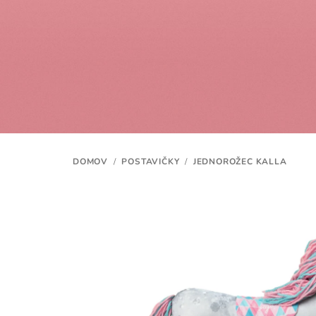
Prejsť
na
obsah
DOMOV
/
POSTAVIČKY
/
JEDNOROŽEC KALLA