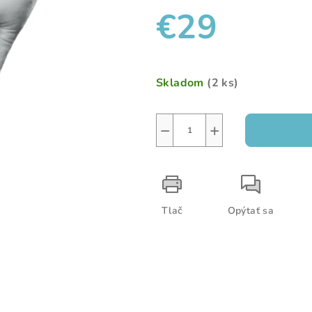
€29
z
5
hviezdičiek.
Jednotková
cena:
Skladom
(2 ks)
−
+
Tlač
Opýtať sa