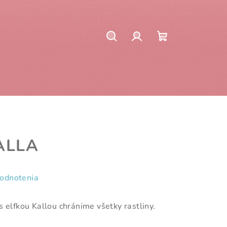
Hľadať
Prihlásenie
Nákupný
košík
KALLA
hodnotenia
 elfkou Kallou chránime všetky rastliny.