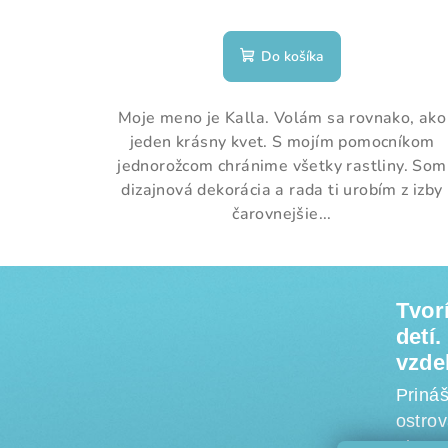
Do košíka
Moje meno je Kalla. Volám sa rovnako, ako
jeden krásny kvet. S mojím pomocníkom
jednorožcom chránime všetky rastliny. Som
dizajnová dekorácia a rada ti urobím z izby
čarovnejšie...
Z
Tvor
á
detí
p
vzde
ä
Priná
ostrov
t
obyvat