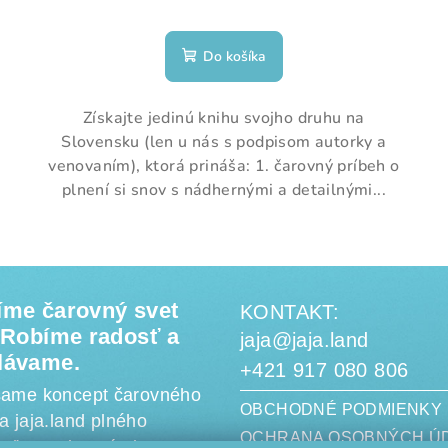
Do košíka
Získajte jedinú knihu svojho druhu na
Slovensku (len u nás s podpisom autorky a
venovaním), ktorá prináša: 1. čarovný príbeh o
plnení si snov s nádhernými a detailnými...
íme čarovný svet
KONTAKT:
. Robíme radosť a
jaja@jaja.land
lávame.
+421 917 080 806
šame koncept čarovného
OBCHODNÉ PODMIENKY
a jaja.land plného
OCHRANA OSOBNÝCH Ú
eľov s vlastnými