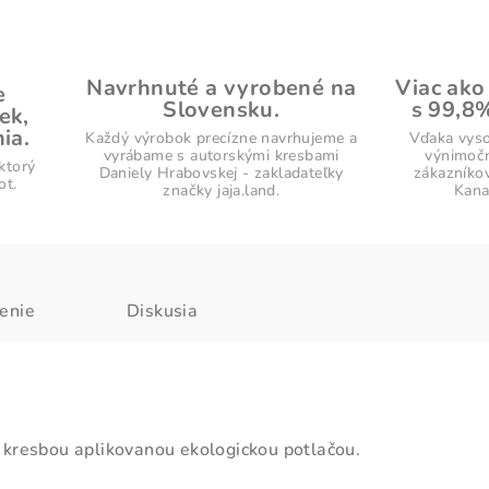
Navrhnuté a vyrobené na
Viac ako
e
Slovensku.
s 99,8
ek,
ia.
Každý výrobok precízne navrhujeme a
Vďaka vyso
vyrábame s autorskými kresbami
výnimočn
ktorý
Daniely Hrabovskej - zakladateľky
zákazníko
ot.
značky jaja.land.
Kana
enie
Diskusia
kresbou aplikovanou ekologickou potlačou.