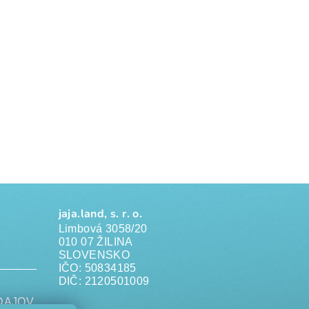
jaja.land, s. r. o.
Limbová 3058/20
010 07 ŽILINA
SLOVENSKO
IČO: 50834185
DIČ: 2120501009
DAJOV