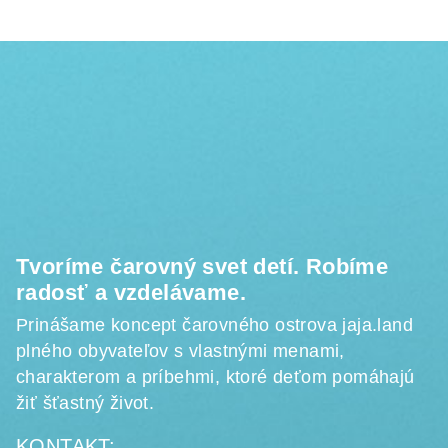
Z
á
p
ä
t
i
e
Tvoríme čarovný svet detí. Robíme
radosť a vzdelávame.
Prinášame koncept čarovného ostrova jaja.land
plného obyvateľov s vlastnými menami,
charakterom a príbehmi, ktoré deťom pomáhajú
žiť šťastný život.
KONTAKT: