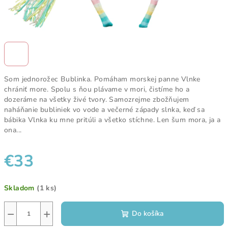
Som jednorožec Bublinka. Pomáham morskej panne Vlnke
chrániť more. Spolu s ňou plávame v mori, čistíme ho a
dozeráme na všetky živé tvory. Samozrejme zbožňujem
naháňanie bubliniek vo vode a večerné západy slnka, keď sa
bábika Vlnka ku mne pritúli a všetko stíchne. Len šum mora, ja a
ona...
€33
Jednotková
Skladom
(1 ks)
cena:
−
+
Do košíka