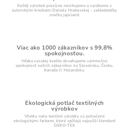
Každý výrobok precízne navrhujeme a vyrábame s
autorskými kresbami Daniely Hrabovskej - zakladateľky
značky jaja.land.
Viac ako 1000 zákazníkov s 99,8%
spokojnosťou.
Vďaka vysokej kvalite dosahujeme výnimočnú
spokojnosť našich zákazníkov na Slovensku, Česku,
Kanade či Holandsku.
Ekologická potlač textilných
výrobkov
Všetky naše textilné výrobky sú potlačené
ekologickými farbami, ktoré spĺňajú najvyšší štandard
OEKO-TEX