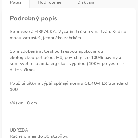
Popis
Hodnotenie
Diskusia
Podrobný popis
Som veselá HRKÁLKA. Vyčarím ti úsmev na tvári. Keď so
mnou zatrasieš, jemnučko zahrkám.
Som zdobená autorskou kresbou aplikovanou
ekologickou potlačou. Môj povrch je zo 100% bavlny a
som vyplnená antialergickou výplňou (100% polyester -
duté vlákno).
Použité látky a výplň spĺňajú normu
OEKO-TEX Standard
100.
Výška: 18 cm.
ÚDRŽBA
Ručné pranie do 30 stupňov.