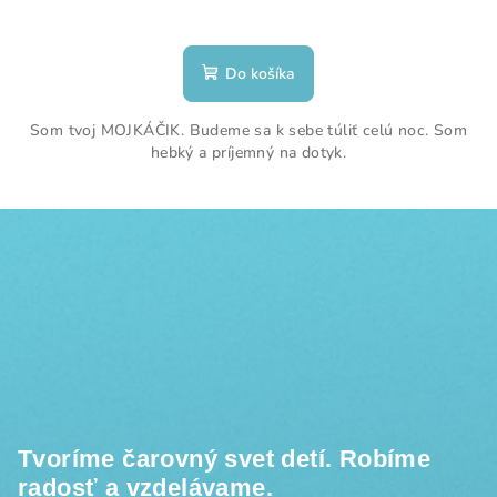
Do košíka
Som tvoj MOJKÁČIK. Budeme sa k sebe túliť celú noc. Som
hebký a príjemný na dotyk.
Z
á
p
ä
t
i
e
Tvoríme čarovný svet detí. Robíme
radosť a vzdelávame.