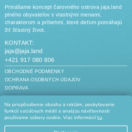
Prinášame koncept čarovného ostrova jaja.land
plného obyvateľov s vlastnými menami,
charakterom a príbehmi, ktoré deťom pomáhajú
žiť šťastný život.
KONTAKT:
jaja@jaja.land
+421 917 080 806
OBCHODNÉ PODMIENKY
OCHRANA OSOBNÝCH ÚDAJOV
DOPRAVA
jaja.land, s. r. o.
Na prispôsobenie obsahu a reklám, poskytovanie
Limbová 3058/20
funkcií sociálnych médií a analýzu návštevnosti
010 07 ŽILINA
SLOVENSKO
používame súbory cookie. Viac informácií
tu
.
IČO: 50834185
DIČ: 2120501009