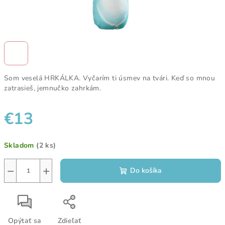
Som veselá HRKÁLKA. Vyčarím ti úsmev na tvári. Keď so mnou
zatrasieš, jemnučko zahrkám.
€13
Jednotková
Skladom
(2 ks)
cena:
−
+
Do košíka
Opýtať sa
Zdieľať