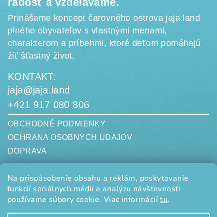
radosť a vzdelávame.
Prinášame koncept čarovného ostrova jaja.land
plného obyvateľov s vlastnými menami,
charakterom a príbehmi, ktoré deťom pomáhajú
žiť šťastný život.
KONTAKT:
jaja@jaja.land
+421 917 080 806
OBCHODNÉ PODMIENKY
OCHRANA OSOBNÝCH ÚDAJOV
DOPRAVA
jaja.land, s. r. o.
Na prispôsobenie obsahu a reklám, poskytovanie
Limbová 3058/20
funkcií sociálnych médií a analýzu návštevnosti
010 07 ŽILINA
SLOVENSKO
používame súbory cookie. Viac informácií
tu
.
IČO: 50834185
DIČ: 2120501009