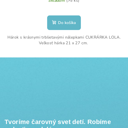
Skladom
(>5 ks)
Do košíka
Hárok s krásnymi trblietavými nálepkami CUKRÁRKA LOLA.
Veľkosť hárka 21 x 27 cm.
Z
á
p
ä
t
i
e
Tvoríme čarovný svet detí. Robíme