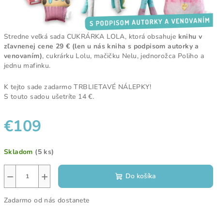
Stredne veľká sada CUKRÁRKA LOLA, ktorá obsahuje
knihu v
zľavnenej cene 29 € (len u nás kniha s podpisom autorky a
venovaním)
, cukrárku Lolu, mačičku Nelu, jednorožca Poliho a
jednu mafinku.
K tejto sade zadarmo TRBLIETAVÉ NÁLEPKY!
S touto sadou ušetríte 14 €.
€109
Jednotková
Skladom
(5 ks)
cena:
−
+
Do košíka
Zadarmo od nás dostanete