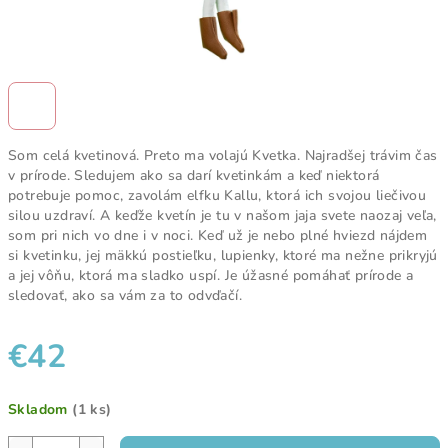
Som celá kvetinová. Preto ma volajú Kvetka. Najradšej trávim čas
v prírode. Sledujem ako sa darí kvetinkám a keď niektorá
potrebuje pomoc, zavolám elfku Kallu, ktorá ich svojou liečivou
silou uzdraví. A keďže kvetín je tu v našom jaja svete naozaj veľa,
som pri nich vo dne i v noci. Keď už je nebo plné hviezd nájdem
si kvetinku, jej mäkkú postieľku, lupienky, ktoré ma nežne prikryjú
a jej vôňu, ktorá ma sladko uspí. Je úžasné pomáhať prírode a
sledovať, ako sa vám za to odvďačí.
€42
Jednotková
Skladom
(1 ks)
cena: