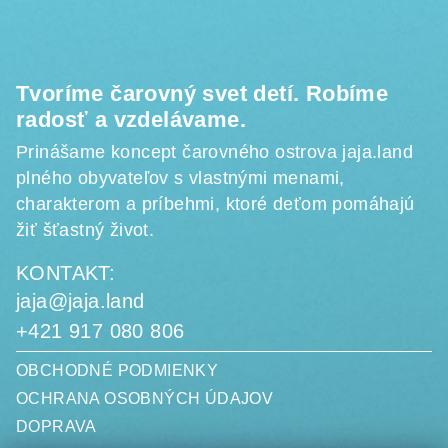
i
e
Tvoríme čarovný svet detí. Robíme
radosť a vzdelávame.
Prinášame koncept čarovného ostrova jaja.land
plného obyvateľov s vlastnými menami,
charakterom a príbehmi, ktoré deťom pomáhajú
žiť šťastný život.
KONTAKT:
jaja@jaja.land
+421 917 080 806
OBCHODNÉ PODMIENKY
OCHRANA OSOBNÝCH ÚDAJOV
DOPRAVA