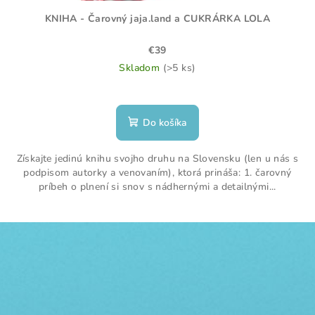
KNIHA - Čarovný jaja.land a CUKRÁRKA LOLA
€39
Skladom
(>5 ks)
Do košíka
Získajte jedinú knihu svojho druhu na Slovensku (len u nás s
podpisom autorky a venovaním), ktorá prináša: 1. čarovný
príbeh o plnení si snov s nádhernými a detailnými...
Z
á
p
ä
t